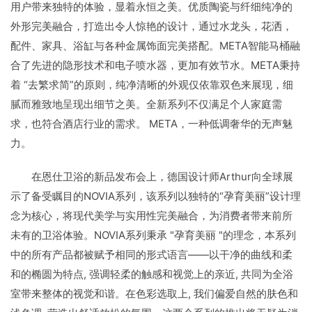
用户带来独特的体验，显着永恒之美。优质陶瓷与纤细纯净的
外形完美融合，打造出令人惊艳的设计，通过水龙头，花洒，
配件、家具、浴缸与各种金属饰面完美搭配。META智能马桶融
合了先进的隐形技术和电子喷水器，更加有效节水。META秉持
着 “去繁求简”的原则，纯净清晰的外观仅依靠双色来展现，细
腻而雅致地呈现出细节之美。全新系列不仅满足个人家庭需
求，也符合酒店行业的需求。 META，一种低调奢华的无声魅
力。
在恩仕卫浴的新品发布会上，德国设计师Arthur向全球展
示了备受瞩目的NOVIA系列，该系列以独特的“孕育美丽”设计理
念为核心，将现代美学与实用性完美融合，为消费者带来前所
未有的卫浴体验。NOVIA系列秉承 "孕育美丽 "的理念，本系列
中的所有产品都被赋予相同的形式语言——以干净的曲线和柔
和的椭圆为特点, 强调轻柔的触感和视觉上的亲近, 共同为全浴
室带来整体的视觉和谐。在色彩选取上, 我们偏爱自然的肤色和