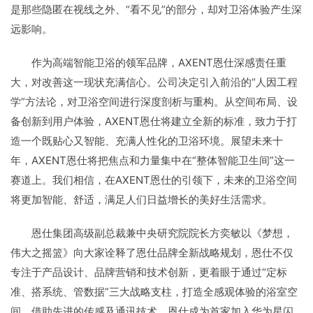
是那些隐匿在视线之外、“看不见”的部分，却对卫浴体验产生深
远影响。
作为高端智能卫浴的领军品牌，AXENT恩仕深感责任重
大，对改善这一现状充满信心。公司决定引入前沿的“人因工程
学”方法论，对卫浴空间进行深度剖析与重构。从空间布局、设
备创新到用户体验，AXENT恩仕将建立全新的标准，致力于打
造一个既贴心又智能、充满人性化的卫浴环境。展望未来十
年，AXENT恩仕将把焦点和力量集中在“整体智能卫生间”这一
赛道上。我们相信，在AXENT恩仕的引领下，未来的卫浴空间
将更加智能、舒适，满足人们日益增长的美好生活需求。
恩仕集团高级副总裁兼
中央
研究院院长方奕敏以《梦想，
伟大之摇篮》向大家诠释了恩仕品牌全新战略规划，恩仕不仅
专注于产品设计、品牌营销和技术创新，更着眼于通过“定标
准、搭系统、管数据”三大战略支柱，打造全感观体验的浴室空
间。借助先进的传感及通讯技术，恩仕成为首家加入华为星闪